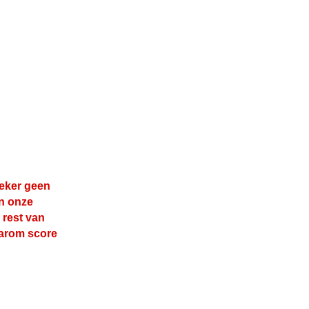
zeker geen
an onze
 rest van
aarom score