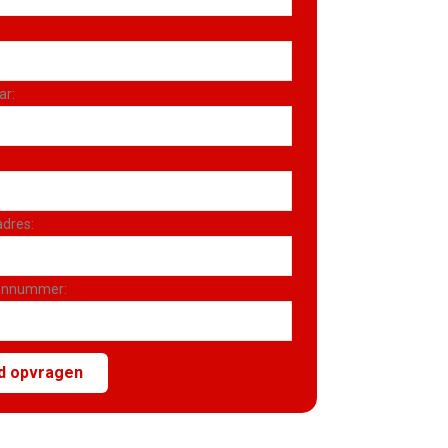
ar:
adres:
onnummer: