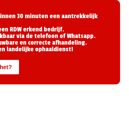
innen 30 minuten een aantrekkelijk
 een RDW erkend bedrijf.
kbaar via de telefoon of Whatsapp.
uwbare en correcte afhandeling.
en landelijke ophaaldienst!
het?