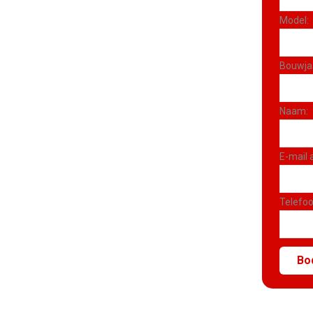
Model:
Bouwja
Naam:
E-mail 
Telefo